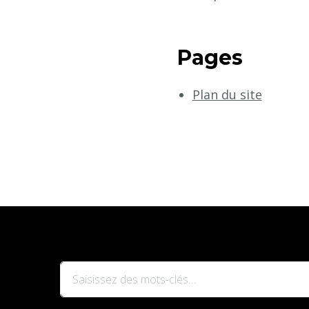
Pages
Plan du site
Vous
recherchiez